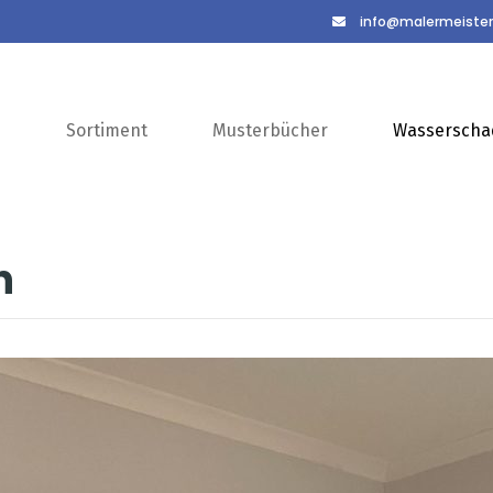
info@malermeister
s
Sortiment
Musterbücher
Wasserscha
n